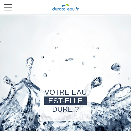
■
■
■
■
VOTRE EAU
EST-ELLE
DURE ?