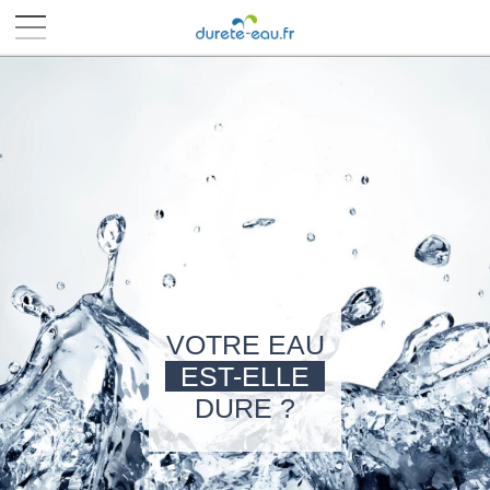
■
■
■
■
VOTRE EAU
EST-ELLE
DURE ?