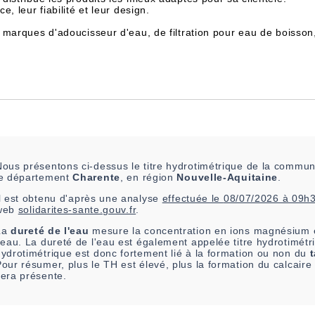
, leur fiabilité et leur design.
 marques d'adoucisseur d'eau, de filtration pour eau de boisson
Nous présentons ci-dessus le titre hydrotimétrique de la commu
le département
Charente
, en région
Nouvelle-Aquitaine
.
l est
obtenu
d'après une analyse
effectuée le
08/07/2026 à 09h
web
solidarites-sante.gouv.fr
.
La
dureté de l'eau
mesure la concentration en ions magnésium e
'eau. La dureté de l'eau est également appelée titre hydrotimétri
ydrotimétrique est donc fortement lié à la formation ou non du
t
our résumer, plus le TH est élevé, plus la formation du calcair
sera présente.