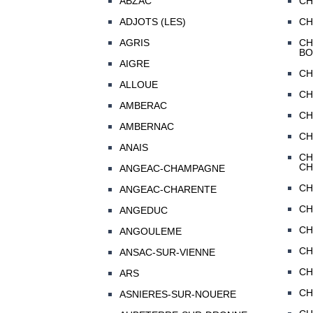
ABZAC
CH
ADJOTS (LES)
CH
AGRIS
CH
BO
AIGRE
CH
ALLOUE
CH
AMBERAC
CH
AMBERNAC
CH
ANAIS
CH
CH
ANGEAC-CHAMPAGNE
CH
ANGEAC-CHARENTE
CH
ANGEDUC
CH
ANGOULEME
CH
ANSAC-SUR-VIENNE
CH
ARS
CH
ASNIERES-SUR-NOUERE