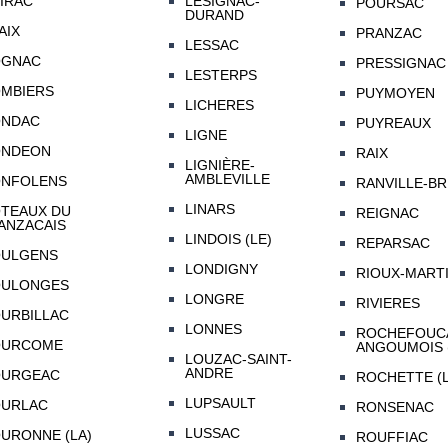
IRAC
LESIGNAC-
POURSAC
DURAND
AIX
PRANZAC
LESSAC
OGNAC
PRESSIGNAC
LESTERPS
MBIERS
PUYMOYEN
LICHERES
NDAC
PUYREAUX
LIGNE
ONDEON
RAIX
LIGNIÈRE-
AMBLEVILLE
NFOLENS
RANVILLE-BR
LINARS
TEAUX DU
REIGNAC
ANZACAIS
LINDOIS (LE)
REPARSAC
ULGENS
LONDIGNY
RIOUX-MART
ULONGES
LONGRE
RIVIERES
URBILLAC
LONNES
ROCHEFOUCA
OURCOME
ANGOUMOIS 
LOUZAC-SAINT-
ANDRE
URGEAC
ROCHETTE (L
LUPSAULT
URLAC
RONSENAC
LUSSAC
URONNE (LA)
ROUFFIAC