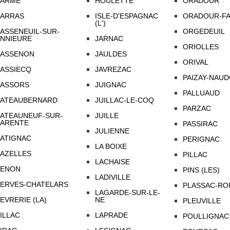
ARME
HOULETTE
ORADOUR
ARRAS
ISLE-D'ESPAGNAC
ORADOUR-FA
(L')
ASSENEUIL-SUR-
ORGEDEUIL
NNIEURE
JARNAC
ORIOLLES
ASSENON
JAULDES
ORIVAL
ASSIECQ
JAVREZAC
PAIZAY-NAU
ASSORS
JUIGNAC
PALLUAUD
ATEAUBERNARD
JUILLAC-LE-COQ
PARZAC
ATEAUNEUF-SUR-
JUILLE
ARENTE
PASSIRAC
JULIENNE
ATIGNAC
PERIGNAC
LA BOIXE
AZELLES
PILLAC
LACHAISE
ENON
PINS (LES)
LADIVILLE
ERVES-CHATELARS
PLASSAC-RO
LAGARDE-SUR-LE-
EVRERIE (LA)
NE
PLEUVILLE
ILLAC
LAPRADE
POULLIGNAC