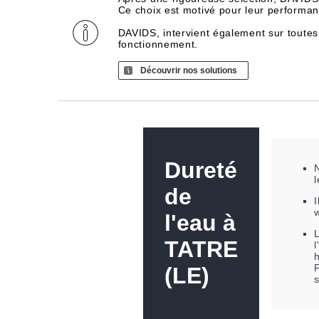
Ce choix est motivé pour leur performance
DAVIDS, intervient également sur toutes
fonctionnement.
Découvrir nos solutions
Dureté
de
I
l'eau à
TATRE
l
h
P
(LE)