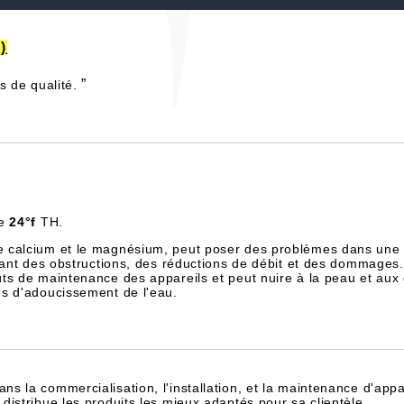
)
”
s de qualité.
de
24°f
TH.
e calcium et le magnésium, peut poser des problèmes dans une 
înant des obstructions, des réductions de débit et des dommages.
ts de maintenance des appareils et peut nuire à la peau et aux
es d'adoucissement de l'eau.
dans la commercialisation, l'installation, et la maintenance d'appa
istribue les produits les mieux adaptés pour sa clientèle.