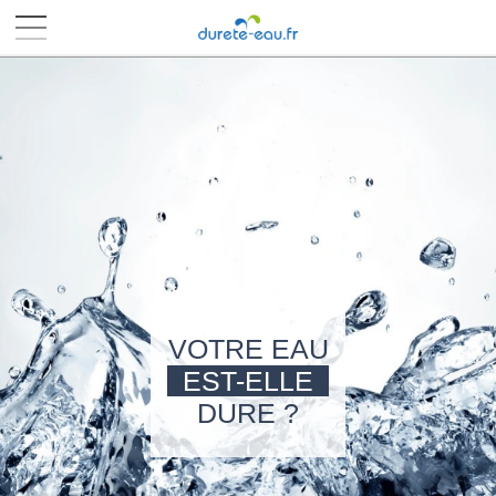
■
■
■
■
VOTRE EAU
EST-ELLE
DURE ?