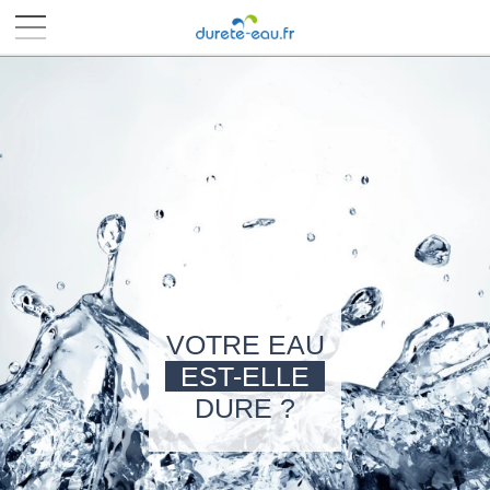
■
■
■
■
VOTRE EAU
EST-ELLE
DURE ?