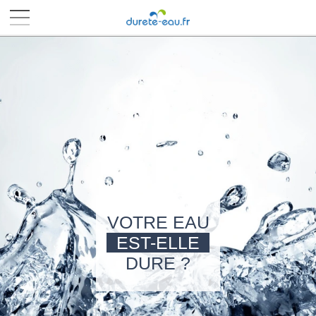
■
■
■
■
VOTRE EAU
EST-ELLE
DURE ?