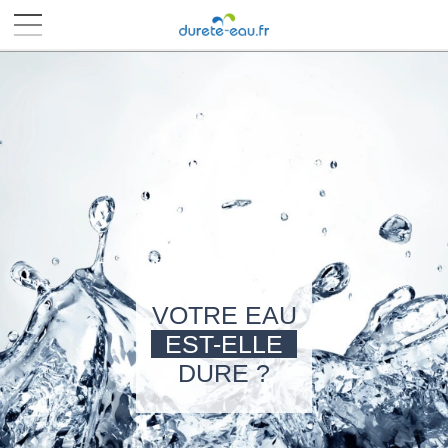
■
■
■
■
VOTRE EAU
EST-ELLE
DURE ?