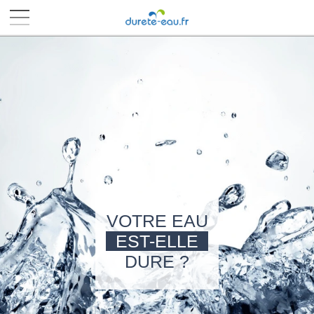
■
■
■
■
VOTRE EAU
EST-ELLE
DURE ?