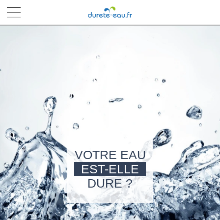
■
■
■
■
VOTRE EAU
EST-ELLE
DURE ?