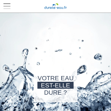
■
■
■
■
VOTRE EAU
EST-ELLE
DURE ?