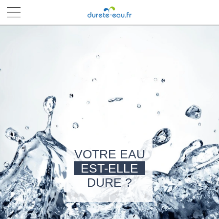
■
■
■
■
VOTRE EAU
EST-ELLE
DURE ?