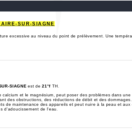
CEZAIRE-SUR-SIAGNE
ure excessive au niveau du point de prélèvement. Une températ
SUR-SIAGNE
est de
21°f
TH.
e calcium et le magnésium, peut poser des problèmes dans une 
înant des obstructions, des réductions de débit et des dommages.
ts de maintenance des appareils et peut nuire à la peau et aux
es d'adoucissement de l'eau.