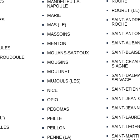
ES
ROURE
MANDELIEU-LA-
NAPOULE
ROURET (LE)
MARIE
ES
SAINT-ANDRE
ROCHE
MAS (LE)
SAINT-ANTO
MASSOINS
SAINT-AUBA
MENTON
ULES
SAINT-BLAIS
MOUANS-SARTOUX
-ROUDOULE
SAINT-CEZAI
MOUGINS
SIAGNE
MOULINET
SAINT-DALMA
SELVAGE
MUJOULS (LES)
SAINT-ETIEN
NICE
SAINT-JEAN-
OPIO
SAINT-JEAN
S
PEGOMAS
SAINT-LAUR
L')
PEILLE
SAINT-LEGE
LLES
PEILLON
SAINT-MARTI
PENNE (LA)