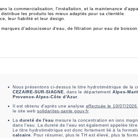
dans la commercialisation, l'installation, et la maintenance d'appa
istribue les produits les mieux adaptés pour sa clientèle.
, leur fiabilité et leur design.
 marques d'adoucisseur d'eau, de filtration pour eau de boisson
Nous présentons ci-dessus le titre hydrotimétrique de l
CEZAIRE-SUR-SIAGNE
, dans le département
Alpes-Mari
Provence-Alpes-Côte d'Azur
.
Il est
obtenu
d'après une analyse
effectuée le
10/07/2026
le site web
solidarites-sante.gouv.fr
.
La
dureté de l'eau
mesure la concentration en ions magn
dans l'eau. La dureté de l'eau est également appelée titre
Le titre hydrotimétrique est donc fortement lié à la forma
calcaire
. Pour résumer, plus le TH est élevé, plus la form