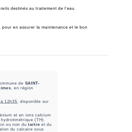
reils destinés au traitement de l'eau.
, pour en assurer la maintenance et le bon
a commune de
SAINT-
times
, en région
 à 12h35
, disponible sur
ésium et en ions calcium
 hydrotimétrique (TH).
tion ou non du
tartre
et du
ation du calcaire sous