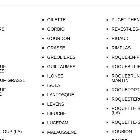
GILETTE
PUGET-THEN
RS
GORBIO
REVEST-LES
GOURDON
RIGAUD
GRASSE
RIMPLAS
GREOLIERES
ROQUE-EN-P
UF-
GUILLAUMES
ROQUEBILLI
ES
ILONSE
ROQUEBRUN
UF-GRASSE
MARTIN
ISOLA
UF-
ROQUEFORT-
E
LANTOSQUE
ROQUESTER
LEVENS
ROQUETTE-S
(LA)
LIEUCHE
ROQUETTE-S
LUCERAM
LOUP (LA)
ROUBION
MALAUSSENE