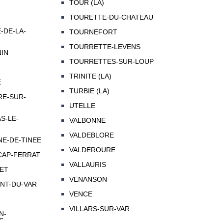
TOUR (LA)
TOURETTE-DU-CHATEAU
-DE-LA-
TOURNEFORT
TOURRETTE-LEVENS
NIN
TOURRETTES-SUR-LOUP
N
TRINITE (LA)
E
TURBIE (LA)
RE-SUR-
UTELLE
S-LE-
VALBONNE
VALDEBLORE
NE-DE-TINEE
VALDEROURE
CAP-FERRAT
VALLAURIS
NET
VENANSON
ENT-DU-VAR
VENCE
R
VILLARS-SUR-VAR
N-