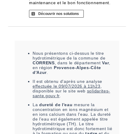
maintenance et le bon fonctionnement.
Découvrir nos solutions
Nous présentons ci-dessus le titre
hydrotimétrique de la commune de
CORRENS
, dans le département
Var
,
en région
Provence-Alpes-Côte
d'Azur
.
Il est
obtenu
d'après une analyse
effectuée le
09/07/2026 à 11h23
,
disponible sur le site web
solidarites-
sante.gouv.fr
.
La
dureté de l'eau
mesure la
concentration en ions magnésium et
en ions calcium dans l'eau. La dureté
de l'eau est également appelée titre
hydrotimétrique (TH). Le titre
hydrotimétrique est donc fortement lié
à la formation ou non du
tartre
et du