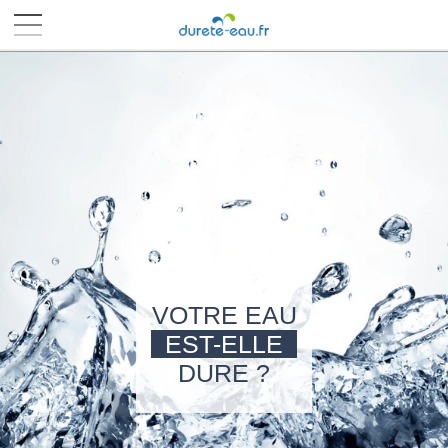
■
■
■
■
VOTRE EAU
EST-ELLE
DURE ?