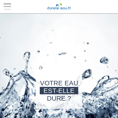
■
■
■
■
VOTRE EAU
EST-ELLE
DURE ?