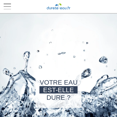
■
■
■
■
VOTRE EAU
EST-ELLE
DURE ?