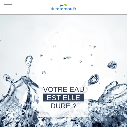
■
■
■
■
VOTRE EAU
EST-ELLE
DURE ?