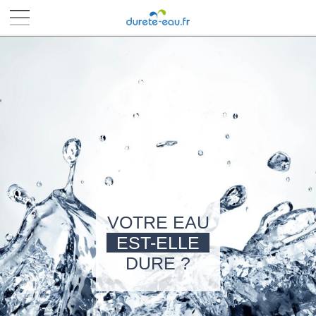
■
■
■
■
VOTRE EAU
EST-ELLE
DURE ?