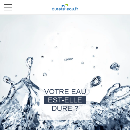
■
■
■
■
VOTRE EAU
EST-ELLE
DURE ?