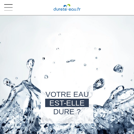
■
■
■
■
VOTRE EAU
EST-ELLE
DURE ?