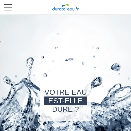
■
■
■
■
VOTRE EAU
EST-ELLE
DURE ?