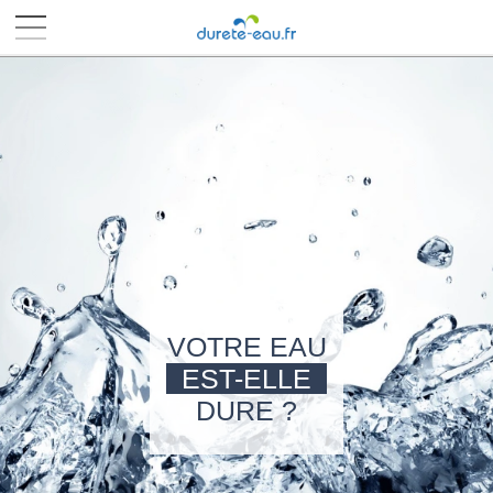
■
■
■
■
VOTRE EAU
EST-ELLE
DURE ?