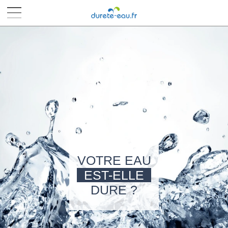
■
■
■
■
VOTRE EAU
EST-ELLE
DURE ?