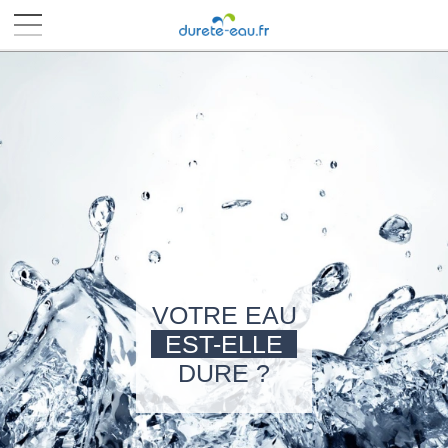
■
■
■
■
VOTRE EAU
EST-ELLE
DURE ?