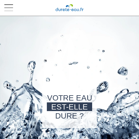
■
■
■
■
VOTRE EAU
EST-ELLE
DURE ?