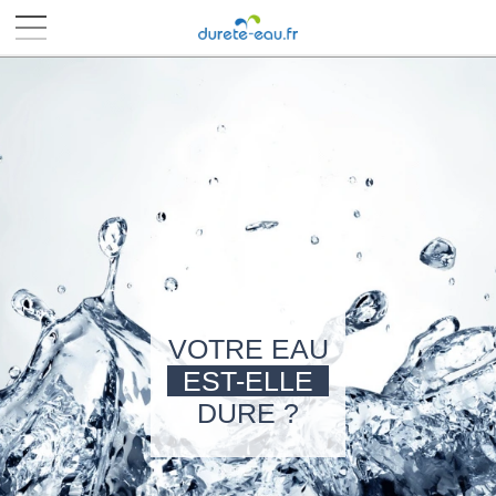
■
■
■
■
VOTRE EAU
EST-ELLE
DURE ?