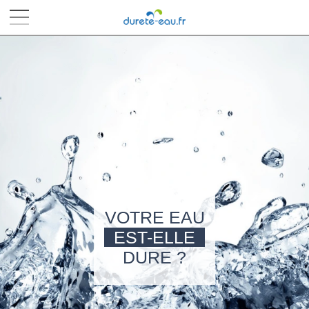
■
■
■
■
VOTRE EAU
EST-ELLE
DURE ?