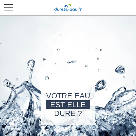
■
■
■
■
VOTRE EAU
EST-ELLE
DURE ?