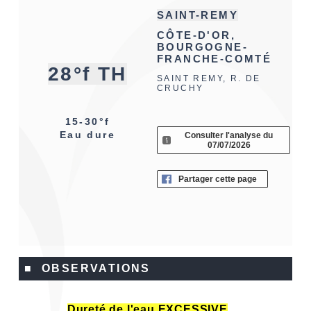
SAINT-REMY
CÔTE-D'OR,
BOURGOGNE-
FRANCHE-COMTÉ
28°f TH
SAINT REMY, R. DE
CRUCHY
15-30°f
Eau dure
Consulter l'analyse du
07/07/2026
Partager cette page
■ OBSERVATIONS
Dureté de l'eau EXCESSIVE