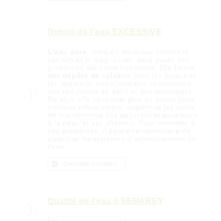
Dureté de l'eau EXCESSIVE
L'eau dure
, riche en minéraux comme le
calcium et le magnésium, peut poser des
problèmes dans une habitation. Elle forme
des
dépôts de calcaire
dans les tuyaux et
les appareils, entraînant des obstructions,
des réductions de débit et des dommages.
De plus, elle nécessite plus de savon pour
nettoyer efficacement, augmente les coûts
de maintenance des appareils et peut nuire
à la peau et aux cheveux. Pour remédier à
ces problèmes, il peut être nécessaire de
s'équiper de systèmes d'adoucissement de
l'eau.
Consulter l'analyse
Qualité de l'eau à SEMAREY