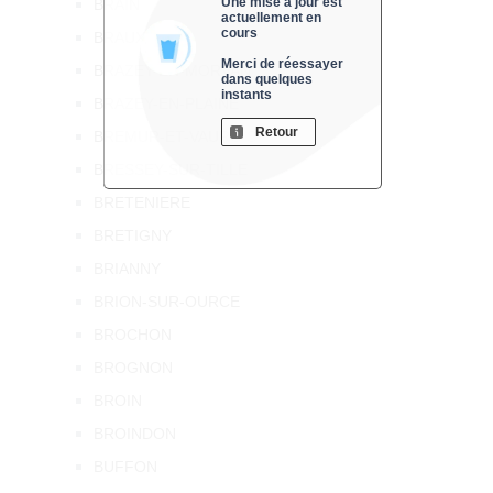
Une mise à jour est
BRAIN
actuellement en
cours
BRAUX
Merci de réessayer
BRAZEY-EN-MORVAN
dans quelques
instants
BRAZEY-EN-PLAINE
Retour
BREMUR-ET-VAUROIS
BRESSEY-SUR-TILLE
BRETENIERE
BRETIGNY
BRIANNY
BRION-SUR-OURCE
BROCHON
BROGNON
BROIN
BROINDON
BUFFON