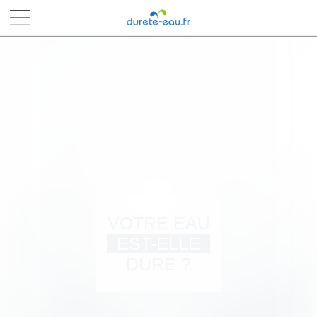
■
■
■
■
VOTRE EAU
EST-ELLE
DURE ?