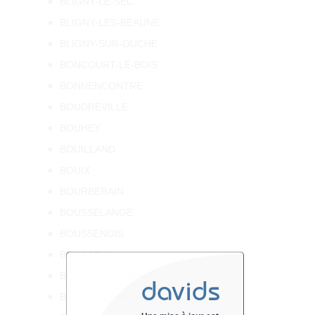
BLIGNY-LE-SEC
BLIGNY-LES-BEAUNE
BLIGNY-SUR-OUCHE
BONCOURT-LE-BOIS
BONNENCONTRE
BOUDREVILLE
BOUHEY
BOUILLAND
BOUIX
BOURBERAIN
BOUSSELANGE
BOUSSENOIS
BOUSSEY
BOUX-SOUS-SALMAISE
davids
BOUZE-LES-BEAUNE