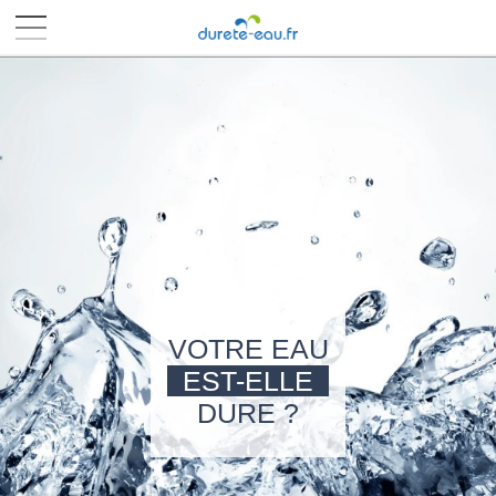
■
■
■
■
VOTRE EAU
EST-ELLE
DURE ?