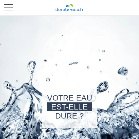
■
■
■
■
VOTRE EAU
EST-ELLE
DURE ?