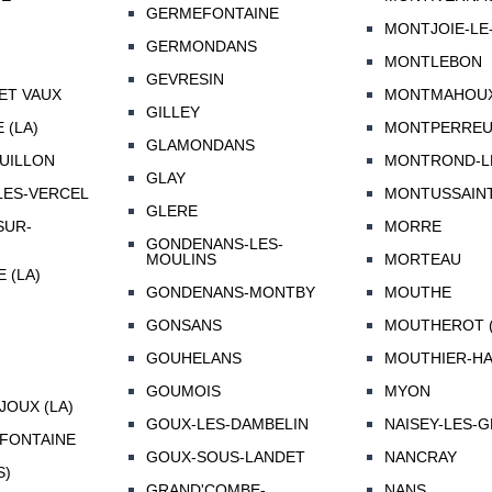
GERMEFONTAINE
MONTJOIE-LE
GERMONDANS
MONTLEBON
GEVRESIN
ET VAUX
MONTMAHOU
GILLEY
 (LA)
MONTPERRE
GLAMONDANS
UILLON
MONTROND-L
GLAY
LES-VERCEL
MONTUSSAIN
GLERE
SUR-
MORRE
GONDENANS-LES-
MOULINS
MORTEAU
 (LA)
GONDENANS-MONTBY
MOUTHE
GONSANS
MOUTHEROT (
GOUHELANS
MOUTHIER-HA
GOUMOIS
MYON
JOUX (LA)
GOUX-LES-DAMBELIN
NAISEY-LES-
FONTAINE
GOUX-SOUS-LANDET
NANCRAY
S)
GRAND'COMBE-
NANS