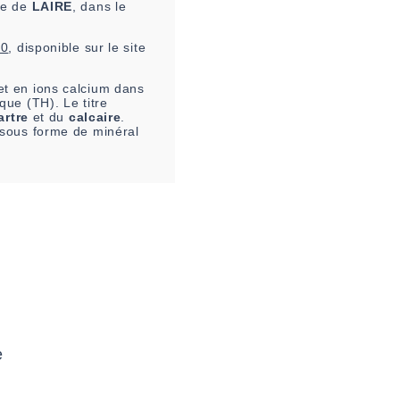
ne de
LAIRE
, dans le
10
, disponible sur le site
t en ions calcium dans
que (TH). Le titre
artre
et du
calcaire
.
e sous forme de minéral
e