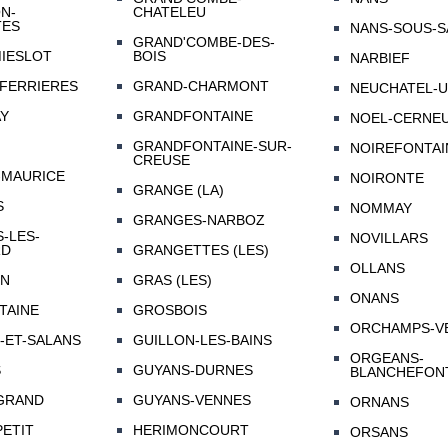
N-
CHATELEU
TES
NANS-SOUS-S
GRAND'COMBE-DES-
IESLOT
BOIS
NARBIEF
FERRIERES
GRAND-CHARMONT
NEUCHATEL-U
Y
GRANDFONTAINE
NOEL-CERNE
GRANDFONTAINE-SUR-
NOIREFONTAI
CREUSE
-MAURICE
NOIRONTE
GRANGE (LA)
S
NOMMAY
GRANGES-NARBOZ
-LES-
NOVILLARS
RD
GRANGETTES (LES)
OLLANS
N
GRAS (LES)
ONANS
TAINE
GROSBOIS
ORCHAMPS-V
-ET-SALANS
GUILLON-LES-BAINS
ORGEANS-
S
GUYANS-DURNES
BLANCHEFON
GRAND
GUYANS-VENNES
ORNANS
PETIT
HERIMONCOURT
ORSANS