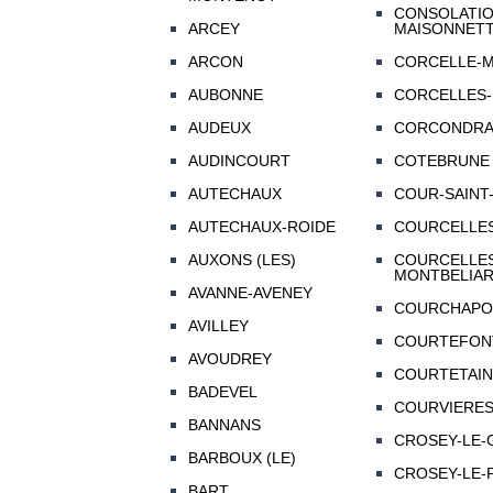
CONSOLATIO
ARCEY
MAISONNET
ARCON
CORCELLE-M
AUBONNE
CORCELLES-
AUDEUX
CORCONDRA
AUDINCOURT
COTEBRUNE
AUTECHAUX
COUR-SAINT
AUTECHAUX-ROIDE
COURCELLE
AUXONS (LES)
COURCELLES
MONTBELIA
AVANNE-AVENEY
COURCHAPO
AVILLEY
COURTEFON
AVOUDREY
COURTETAIN
BADEVEL
COURVIERE
BANNANS
CROSEY-LE-
BARBOUX (LE)
CROSEY-LE-
BART