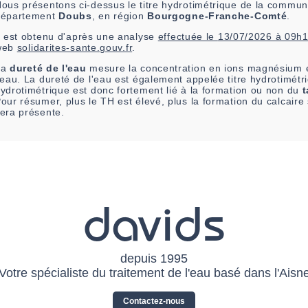
ous présentons ci-dessus le titre hydrotimétrique de la commu
département
Doubs
, en région
Bourgogne-Franche-Comté
.
l est
obtenu
d'après une analyse
effectuée le
13/07/2026 à 09h
web
solidarites-sante.gouv.fr
.
La
dureté de l'eau
mesure la concentration en ions magnésium e
'eau. La dureté de l'eau est également appelée titre hydrotimétri
ydrotimétrique est donc fortement lié à la formation ou non du
t
our résumer, plus le TH est élevé, plus la formation du calcair
era présente.
davids
depuis 1995
Votre spécialiste du traitement de l'eau basé dans l'Aisn
Contactez-nous