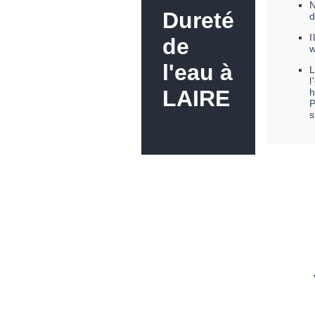
N
Dureté
I
de
l'eau à
l
LAIRE
h
P
s