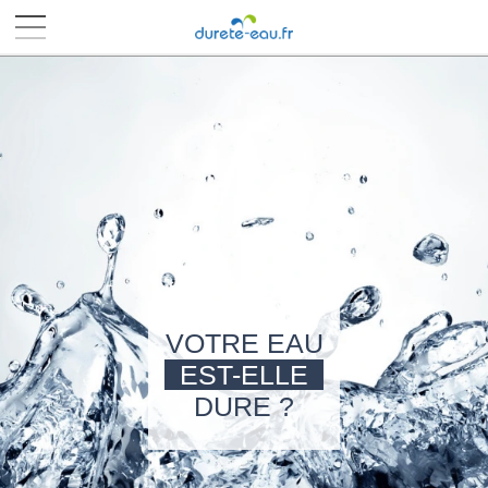
■
■
■
■
VOTRE EAU
EST-ELLE
DURE ?