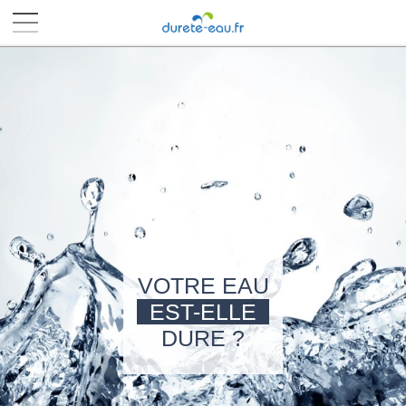
■
■
■
■
VOTRE EAU
EST-ELLE
DURE ?