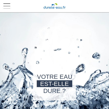
■
■
■
■
VOTRE EAU
EST-ELLE
DURE ?