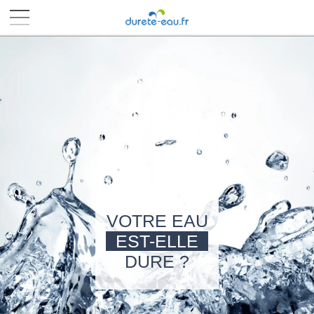
■
■
■
■
VOTRE EAU
EST-ELLE
DURE ?