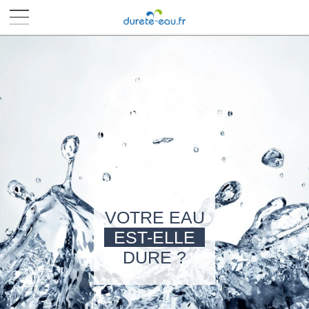
■
■
■
■
VOTRE EAU
EST-ELLE
DURE ?