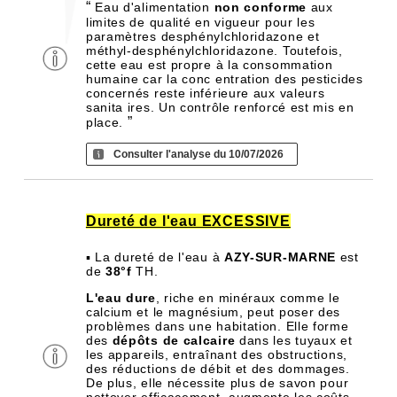
“
Eau d'alimentation
non conforme
aux
limites de qualité en vigueur pour les
paramètres desphénylchloridazone et
méthyl-desphénylchloridazone. Toutefois,
cette eau est propre à la consommation
humaine car la conc entration des pesticides
concernés reste inférieure aux valeurs
sanita ires. Un contrôle renforcé est mis en
”
place.
Consulter l'analyse du 10/07/2026
Dureté de l'eau EXCESSIVE
▪ La dureté de l'eau à
AZY-SUR-MARNE
est
de
38°f
TH.
L'eau dure
, riche en minéraux comme le
calcium et le magnésium, peut poser des
problèmes dans une habitation. Elle forme
des
dépôts de calcaire
dans les tuyaux et
les appareils, entraînant des obstructions,
des réductions de débit et des dommages.
De plus, elle nécessite plus de savon pour