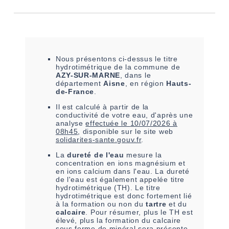
Nous présentons ci-dessus le titre
hydrotimétrique de la commune de
AZY-SUR-MARNE
, dans le
département
Aisne
, en région
Hauts-
de-France
.
Il est
calculé à partir de la
conductivité de votre eau,
d'après une
analyse
effectuée le
10/07/2026 à
08h45
, disponible sur le site web
solidarites-sante.gouv.fr
.
La
dureté de l'eau
mesure la
concentration en ions magnésium et
en ions calcium dans l'eau. La dureté
de l'eau est également appelée titre
hydrotimétrique (TH). Le titre
hydrotimétrique est donc fortement lié
à la formation ou non du
tartre
et du
calcaire
. Pour résumer, plus le TH est
élevé, plus la formation du calcaire
sous forme de minéral sera présente.