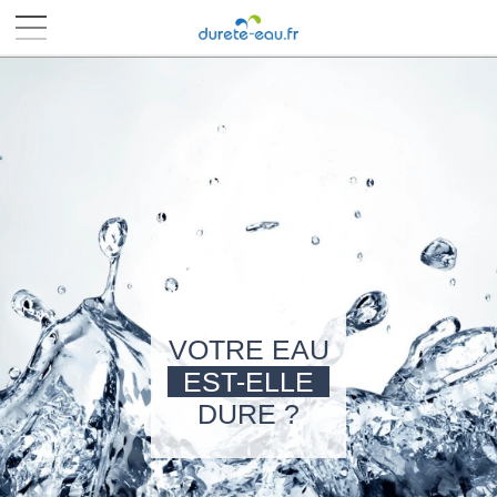
■
■
■
■
VOTRE EAU
EST-ELLE
DURE ?