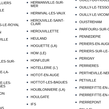
OUILLY-DU-HOUL
HERMANVILLE-SUR-
LLIERS
MER
OUILLY-LE-TESS
LE
HERMIVAL-LES-VAUX
OUILLY-LE-VICO
HEROUVILLE-SAINT-
OUISTREHAM
CLAIR
-LE-ROYAL
PARFOURU-SUR-
HEROUVILLETTE
N
PENNEDEPIE
HEULAND
ILLE
PERIERS-EN-AUG
HOGUETTE (LA)
PERIERS-SUR-LE
HOM (LE)
PERIGNY
HONFLEUR
ES-SUR-
PERRIERES
HOTELLERIE (L')
E-LA-
PERTHEVILLE-NE
HOTOT-EN-AUGE
PETIVILLE
HOTTOT-LES-BAGUES
E-LES-
SES
PIERREFITTE-EN
HOUBLONNIERE (LA)
ON
PIERREFITTE-EN-
HOULGATE
PIERREPONT
IFS
NS