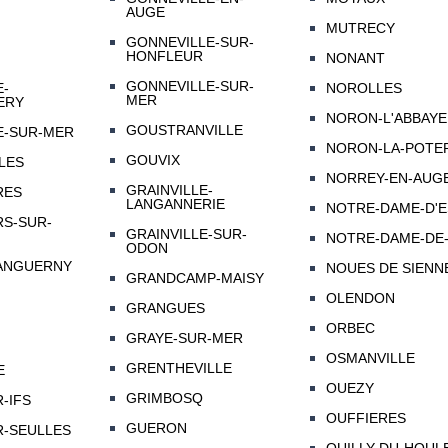
AUGE
MUTRECY
GONNEVILLE-SUR-
HONFLEUR
NONANT
GONNEVILLE-SUR-
E-
NOROLLES
MER
ERY
NORON-L'ABBAYE
GOUSTRANVILLE
E-SUR-MER
NORON-LA-POTE
GOUVIX
LES
NORREY-EN-AUG
GRAINVILLE-
RES
LANGANNERIE
NOTRE-DAME-D'
S-SUR-
GRAINVILLE-SUR-
NOTRE-DAME-DE-
ODON
ANGUERNY
NOUES DE SIENN
GRANDCAMP-MAISY
OLENDON
GRANGUES
ORBEC
GRAYE-SUR-MER
OSMANVILLE
GRENTHEVILLE
E
OUEZY
GRIMBOSQ
-IFS
OUFFIERES
GUERON
-SEULLES