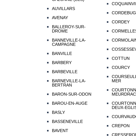
COQUAINVI
AUVILLARS
CORDEBUG
AVENAY
CORDEY
BALLEROY-SUR-
DROME
CORMELLES
BANNEVILLE-LA-
CORMOLAI
CAMPAGNE
COSSESSEV
BANVILLE
COTTUN
BARBERY
COURCY
BARBEVILLE
COURSEULL
BARNEVILLE-LA-
MER
BERTRAN
COURTONN
BARON-SUR-ODON
MEURDRAC
BAROU-EN-AUGE
COURTONN
DEUX-EGLI
BASLY
COURVAUD
BASSENEVILLE
CREPON
BAVENT
CRESSERO