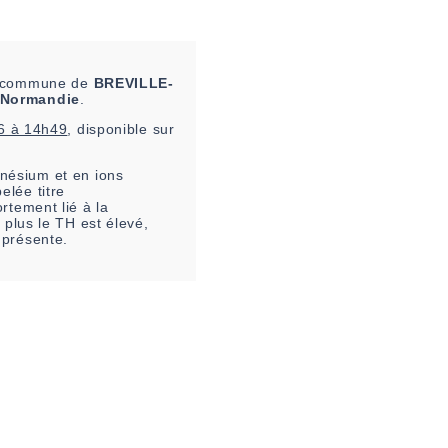
la commune de
BREVILLE-
Normandie
.
6 à 14h49
, disponible sur
nésium et en ions
elée titre
rtement lié à la
 plus le TH est élevé,
 présente.