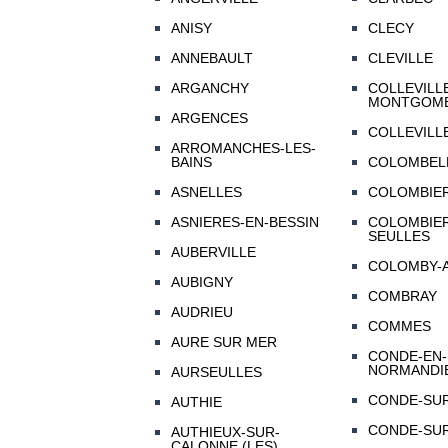
ANISY
CLECY
ANNEBAULT
CLEVILLE
ARGANCHY
COLLEVILL
MONTGOM
ARGENCES
COLLEVILL
ARROMANCHES-LES-
BAINS
COLOMBEL
ASNELLES
COLOMBIE
ASNIERES-EN-BESSIN
COLOMBIER
SEULLES
AUBERVILLE
COLOMBY-
AUBIGNY
COMBRAY
AUDRIEU
COMMES
AURE SUR MER
CONDE-EN-
NORMANDI
AURSEULLES
CONDE-SUR
AUTHIE
CONDE-SUR
AUTHIEUX-SUR-
CALONNE (LES)