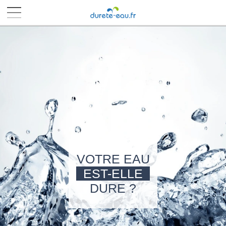
■
■
■
■
VOTRE EAU
EST-ELLE
DURE ?