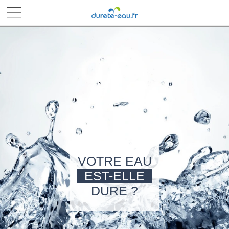
■
■
■
■
VOTRE EAU
EST-ELLE
DURE ?