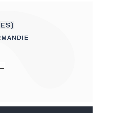
ES)
RMANDIE
6