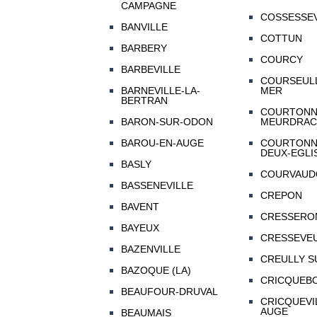
CAMPAGNE
COSSESSEV
BANVILLE
COTTUN
BARBERY
COURCY
BARBEVILLE
COURSEULL
BARNEVILLE-LA-
MER
BERTRAN
COURTONN
BARON-SUR-ODON
MEURDRAC
BAROU-EN-AUGE
COURTONN
DEUX-EGLI
BASLY
COURVAUD
BASSENEVILLE
CREPON
BAVENT
CRESSERO
BAYEUX
CRESSEVEU
BAZENVILLE
CREULLY S
BAZOQUE (LA)
CRICQUEB
BEAUFOUR-DRUVAL
CRICQUEVI
AUGE
BEAUMAIS