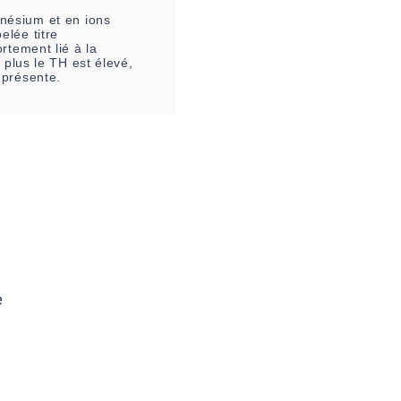
nésium et en ions
elée titre
rtement lié à la
 plus le TH est élevé,
 présente.
e