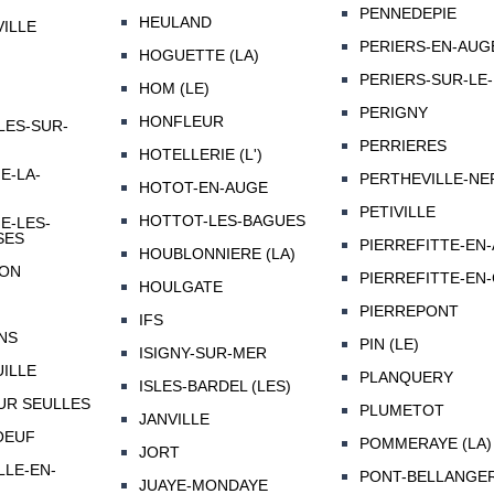
PENNEDEPIE
HEULAND
ILLE
PERIERS-EN-AUG
HOGUETTE (LA)
PERIERS-SUR-LE
HOM (LE)
PERIGNY
HONFLEUR
ES-SUR-
PERRIERES
HOTELLERIE (L')
E-LA-
PERTHEVILLE-NE
HOTOT-EN-AUGE
PETIVILLE
HOTTOT-LES-BAGUES
E-LES-
SES
PIERREFITTE-EN
HOUBLONNIERE (LA)
ON
PIERREFITTE-EN-
HOULGATE
PIERREPONT
IFS
NS
PIN (LE)
ISIGNY-SUR-MER
ILLE
PLANQUERY
ISLES-BARDEL (LES)
UR SEULLES
PLUMETOT
JANVILLE
OEUF
POMMERAYE (LA)
JORT
LLE-EN-
PONT-BELLANGE
JUAYE-MONDAYE