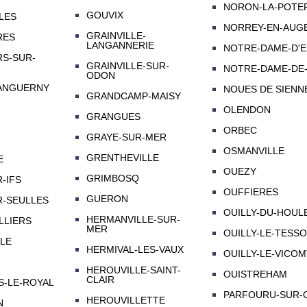
NORON-LA-POTE
GOUVIX
LES
NORREY-EN-AUG
GRAINVILLE-
RES
LANGANNERIE
NOTRE-DAME-D'
S-SUR-
GRAINVILLE-SUR-
NOTRE-DAME-DE-
ODON
ANGUERNY
NOUES DE SIENN
GRANDCAMP-MAISY
OLENDON
GRANGUES
ORBEC
GRAYE-SUR-MER
OSMANVILLE
GRENTHEVILLE
E
OUEZY
GRIMBOSQ
-IFS
OUFFIERES
GUERON
-SEULLES
OUILLY-DU-HOUL
HERMANVILLE-SUR-
LLIERS
MER
OUILLY-LE-TESS
LE
HERMIVAL-LES-VAUX
OUILLY-LE-VICO
HEROUVILLE-SAINT-
OUISTREHAM
CLAIR
-LE-ROYAL
PARFOURU-SUR-
HEROUVILLETTE
N