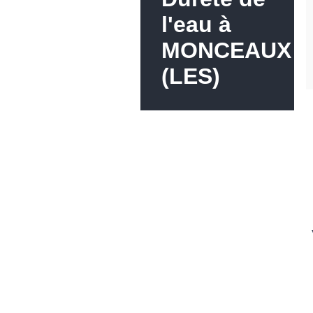
l'eau à
MONCEAUX
(LES)