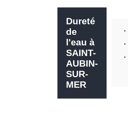
Dureté
de
l'eau à
SAINT-
AUBIN-
SUR-
MER