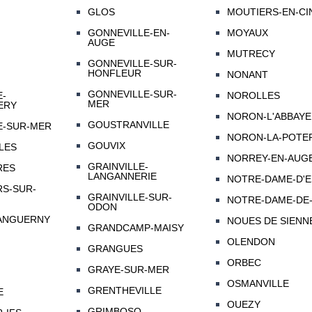
GLOS
MOUTIERS-EN-CIN
GONNEVILLE-EN-
MOYAUX
AUGE
MUTRECY
GONNEVILLE-SUR-
HONFLEUR
NONANT
GONNEVILLE-SUR-
E-
NOROLLES
MER
ERY
NORON-L'ABBAYE
GOUSTRANVILLE
E-SUR-MER
NORON-LA-POTE
GOUVIX
LES
NORREY-EN-AUG
GRAINVILLE-
RES
LANGANNERIE
NOTRE-DAME-D'
S-SUR-
GRAINVILLE-SUR-
NOTRE-DAME-DE-
ODON
ANGUERNY
NOUES DE SIENN
GRANDCAMP-MAISY
OLENDON
GRANGUES
ORBEC
GRAYE-SUR-MER
OSMANVILLE
GRENTHEVILLE
E
OUEZY
GRIMBOSQ