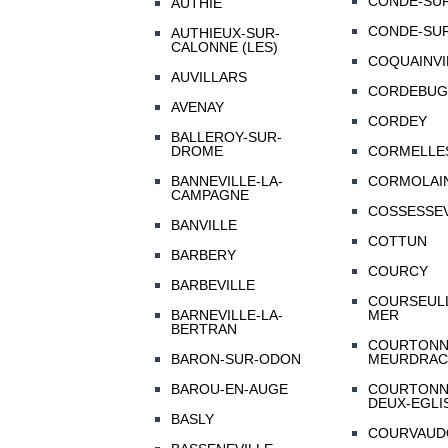
CONDE-SUR
AUTHIE
CONDE-SUR
AUTHIEUX-SUR-
CALONNE (LES)
COQUAINVI
AUVILLARS
CORDEBUG
AVENAY
CORDEY
BALLEROY-SUR-
DROME
CORMELLES
BANNEVILLE-LA-
CORMOLAI
CAMPAGNE
COSSESSEV
BANVILLE
COTTUN
BARBERY
COURCY
BARBEVILLE
COURSEULL
BARNEVILLE-LA-
MER
BERTRAN
COURTONN
BARON-SUR-ODON
MEURDRAC
BAROU-EN-AUGE
COURTONN
DEUX-EGLI
BASLY
COURVAUD