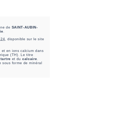
mune de
SAINT-AUBIN-
ie
.
h24
, disponible sur le site
 et en ions calcium dans
rique (TH). Le titre
u
tartre
et du
calcaire
.
re sous forme de minéral