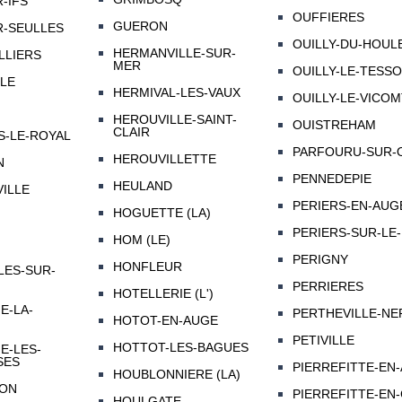
-IFS
OUFFIERES
GUERON
-SEULLES
OUILLY-DU-HOUL
HERMANVILLE-SUR-
LLIERS
MER
OUILLY-LE-TESS
LE
HERMIVAL-LES-VAUX
OUILLY-LE-VICO
HEROUVILLE-SAINT-
OUISTREHAM
CLAIR
-LE-ROYAL
PARFOURU-SUR-
HEROUVILLETTE
N
PENNEDEPIE
HEULAND
ILLE
PERIERS-EN-AUG
HOGUETTE (LA)
PERIERS-SUR-LE
HOM (LE)
PERIGNY
HONFLEUR
ES-SUR-
PERRIERES
HOTELLERIE (L')
E-LA-
PERTHEVILLE-NE
HOTOT-EN-AUGE
PETIVILLE
HOTTOT-LES-BAGUES
E-LES-
SES
PIERREFITTE-EN
HOUBLONNIERE (LA)
ON
PIERREFITTE-EN-
HOULGATE