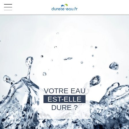
■
■
■
■
VOTRE EAU
EST-ELLE
DURE ?