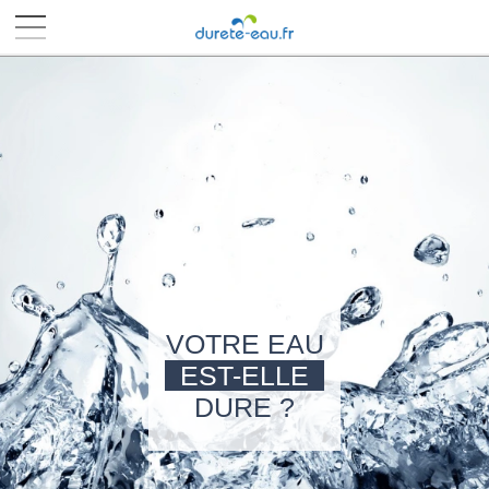
■
■
■
■
VOTRE EAU
EST-ELLE
DURE ?