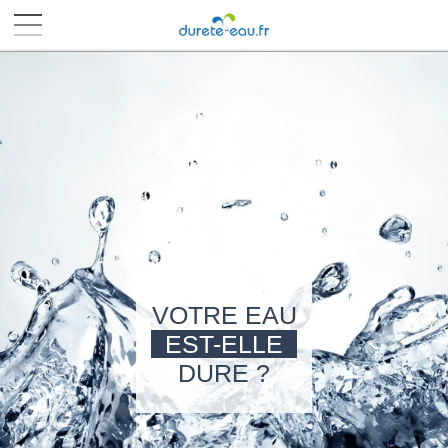
■
■
■
■
VOTRE EAU
EST-ELLE
DURE ?