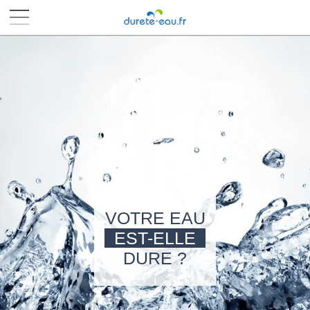
■
■
■
■
VOTRE EAU
EST-ELLE
DURE ?