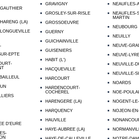
GRAVIGNY
NEAUFLES-
-GAUTHIER
GROSLEY-SUR-RISLE
NEAUFLES-S
MARTIN
HARENG (LA)
GROSSOEUVRE
NEUBOURG 
-LONGUEVILLE
GUERNY
NEUILLY
GUICHAINVILLE
L
NEUVE-GRAN
GUISENIERS
SUR-EPTE
NEUVE-LYRE
HABIT (L')
OURT-
NEUVILLE-D
NT
HACQUEVILLE
NEUVILLE-
BAILLEUL
HARCOURT
NOARDS
RUN
HARDENCOURT-
COCHEREL
NOE-POULAI
LLIERS
HARENGERE (LA)
NOGENT-LE
HARQUENCY
NOJEON-EN
HAUVILLE
NONANCOU
EE D'EURE
HAYE-AUBREE (LA)
NORMANVIL
ES-
ON
HAYE-DE-CALLEVILLE
NOTRE-DAME