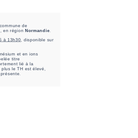
la commune de
e
, en région
Normandie
.
6 à 13h30
, disponible sur
nésium et en ions
elée titre
rtement lié à la
 plus le TH est élevé,
 présente.