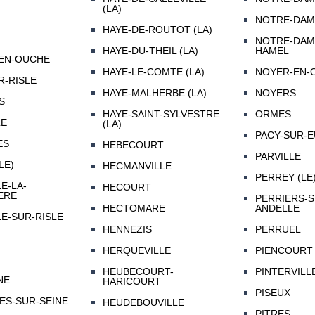
(LA)
NOTRE-DAME
HAYE-DE-ROUTOT (LA)
NOTRE-DAM
HAYE-DU-THEIL (LA)
HAMEL
EN-OUCHE
HAYE-LE-COMTE (LA)
NOYER-EN-O
R-RISLE
HAYE-MALHERBE (LA)
NOYERS
S
HAYE-SAINT-SYLVESTRE
ORMES
LE
(LA)
PACY-SUR-
ES
HEBECOURT
PARVILLE
LE)
HECMANVILLE
PERREY (LE
E-LA-
HECOURT
ERE
PERRIERS-S
HECTOMARE
ANDELLE
E-SUR-RISLE
HENNEZIS
PERRUEL
HERQUEVILLE
PIENCOURT
HEUBECOURT-
PINTERVILL
NE
HARICOURT
PISEUX
ES-SUR-SEINE
HEUDEBOUVILLE
PITRES