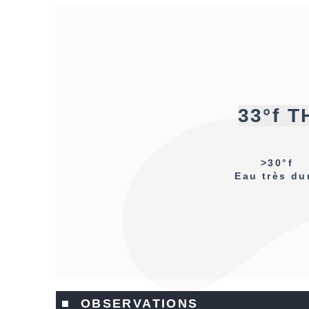
33°f T
>30°f
Eau très du
■ OBSERVATIONS