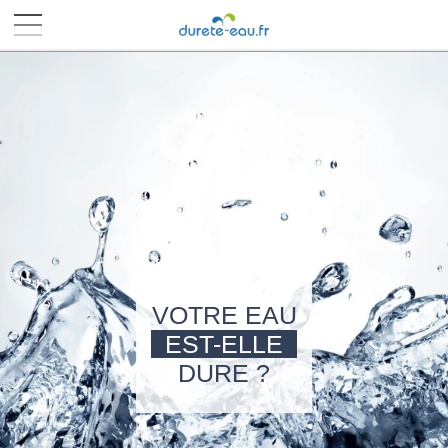
■
■
■
■
VOTRE EAU
EST-ELLE
DURE ?