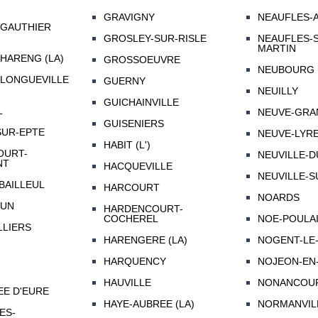
GRAVIGNY
NEAUFLES-
-GAUTHIER
GROSLEY-SUR-RISLE
NEAUFLES-S
MARTIN
HARENG (LA)
GROSSOEUVRE
NEUBOURG 
-LONGUEVILLE
GUERNY
NEUILLY
GUICHAINVILLE
L
NEUVE-GRAN
GUISENIERS
SUR-EPTE
NEUVE-LYRE
HABIT (L')
OURT-
NEUVILLE-D
NT
HACQUEVILLE
NEUVILLE-
BAILLEUL
HARCOURT
NOARDS
RUN
HARDENCOURT-
COCHEREL
NOE-POULAI
LLIERS
HARENGERE (LA)
NOGENT-LE
HARQUENCY
NOJEON-EN
HAUVILLE
NONANCOU
EE D'EURE
HAYE-AUBREE (LA)
NORMANVIL
ES-