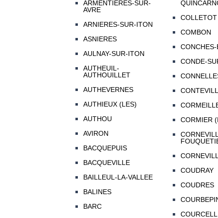
ARMENTIERES-SUR-
QUINCARN
AVRE
COLLETOT
ARNIERES-SUR-ITON
COMBON
ASNIERES
CONCHES-
AULNAY-SUR-ITON
CONDE-SU
AUTHEUIL-
AUTHOUILLET
CONNELLE
AUTHEVERNES
CONTEVIL
AUTHIEUX (LES)
CORMEILL
AUTHOU
CORMIER (
AVIRON
CORNEVILL
FOUQUETI
BACQUEPUIS
CORNEVILL
BACQUEVILLE
COUDRAY
BAILLEUL-LA-VALLEE
COUDRES
BALINES
COURBEPI
BARC
COURCELL