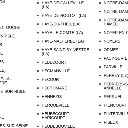
ON
HAYE-DE-CALLEVILLE
NOTRE-DAME
(LA)
NOTRE-DAME
HAYE-DE-ROUTOT (LA)
NOTRE-DAM
HAYE-DU-THEIL (LA)
HAMEL
EN-OUCHE
HAYE-LE-COMTE (LA)
NOYER-EN-O
R-RISLE
HAYE-MALHERBE (LA)
NOYERS
S
HAYE-SAINT-SYLVESTRE
ORMES
LE
(LA)
PACY-SUR-
ES
HEBECOURT
PARVILLE
LE)
HECMANVILLE
PERREY (LE
E-LA-
HECOURT
ERE
PERRIERS-S
HECTOMARE
ANDELLE
E-SUR-RISLE
HENNEZIS
PERRUEL
HERQUEVILLE
PIENCOURT
HEUBECOURT-
PINTERVILL
NE
HARICOURT
PISEUX
ES-SUR-SEINE
HEUDEBOUVILLE