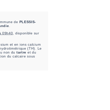
 commune de
PLESSIS-
andie
.
à 09h40
, disponible sur
sium et en ions calcium
 hydrotimétrique (TH). Le
 ou non du
tartre
et du
tion du calcaire sous