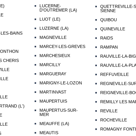
E)
LUCERNE-
QUETTREVILLE-
D'OUTREMER (LA)
SIENNE
LE
LUOT (LE)
QUIBOU
LUZERNE (LA)
QUINEVILLE
-LES-BAINS
MAGNEVILLE
RAIDS
MARCEY-LES-GREVES
RAMPAN
RONTHON
MARCHESIEUX
RAUVILLE-LA-BI
S CHERIS
MARCILLY
RAUVILLE-LA-PL
ILLE
MARGUERAY
REFFUVEILLE
LLE
MARIGNY-LE-LOZON
REGNEVILLE-SU
MARTINVAST
REIGNEVILLE-B
LLE
MAUPERTUIS
REMILLY LES MA
RTRAND (L')
MAUPERTUS-SUR-
REVILLE
MER
E
ROCHEVILLE
MEAUFFE (LA)
LLE
ROMAGNY FONT
MEAUTIS
S