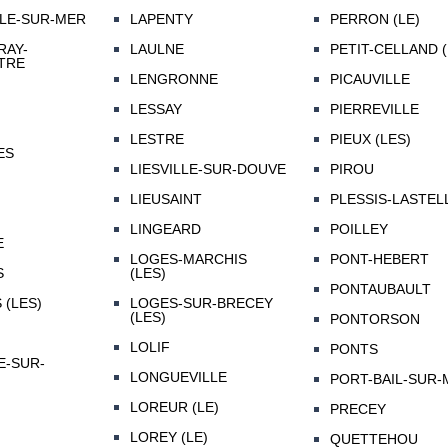
LE-SUR-MER
LAPENTY
PERRON (LE)
RAY-
LAULNE
PETIT-CELLAND (
TRE
LENGRONNE
PICAUVILLE
LESSAY
PIERREVILLE
LESTRE
PIEUX (LES)
ES
LIESVILLE-SUR-DOUVE
PIROU
LIEUSAINT
PLESSIS-LASTELL
LINGEARD
POILLEY
E
LOGES-MARCHIS
PONT-HEBERT
S
(LES)
PONTAUBAULT
 (LES)
LOGES-SUR-BRECEY
(LES)
PONTORSON
LOLIF
PONTS
E-SUR-
LONGUEVILLE
PORT-BAIL-SUR-
LOREUR (LE)
PRECEY
LOREY (LE)
QUETTEHOU