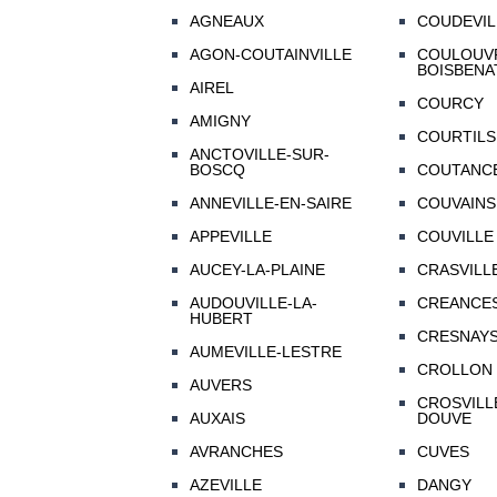
AGNEAUX
COUDEVIL
AGON-COUTAINVILLE
COULOUV
BOISBENA
AIREL
COURCY
AMIGNY
COURTILS
ANCTOVILLE-SUR-
BOSCQ
COUTANC
ANNEVILLE-EN-SAIRE
COUVAINS
APPEVILLE
COUVILLE
AUCEY-LA-PLAINE
CRASVILL
AUDOUVILLE-LA-
CREANCE
HUBERT
CRESNAYS
AUMEVILLE-LESTRE
CROLLON
AUVERS
CROSVILL
AUXAIS
DOUVE
AVRANCHES
CUVES
AZEVILLE
DANGY