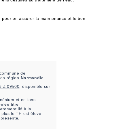
reils destinés au traitement de l'eau.
, pour en assurer la maintenance et le bon
la commune de
 en région
Normandie
.
6 à 09h00
, disponible sur
nésium et en ions
elée titre
rtement lié à la
 plus le TH est élevé,
 présente.