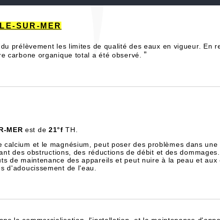
ILLE-SUR-MER
du prélèvement les limites de qualité des eaux en vigueur. En 
”
re carbone organique total a été observé.
R-MER
est de
21°f
TH.
e calcium et le magnésium, peut poser des problèmes dans une 
înant des obstructions, des réductions de débit et des dommages.
ts de maintenance des appareils et peut nuire à la peau et aux
es d'adoucissement de l'eau.