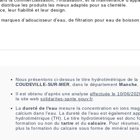
dans la commercialisation, l'installation, et la maintenance d'appa
istribue les produits les mieux adaptés pour sa clientèle.
, leur fiabilité et leur design.
 marques d'adoucisseur d'eau, de filtration pour eau de boisson
Nous présentons ci-dessus le titre hydrotimétrique de 
COUDEVILLE-SUR-MER
, dans le département
Manche
,
Il est
obtenu
d'après une analyse
effectuée le
10/06/202
le site web
solidarites-sante.gouv.fr
.
La
dureté de l'eau
mesure la concentration en ions mag
calcium dans l'eau. La dureté de l'eau est également app
hydrotimétrique (TH). Le titre hydrotimétrique est donc fo
formation ou non du
tartre
et du
calcaire
. Pour résumer,
plus la formation du calcaire sous forme de minéral sera